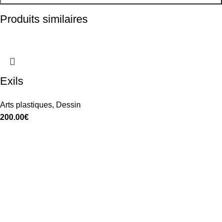
Produits similaires
Exils
Arts plastiques
,
Dessin
200.00
€
Aurélie Noël © 2025 - Réalisation
DIGILOCAL.FR
|
Mentions
légales
|
Cookies
|
Vie Privée