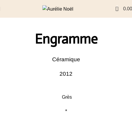
0
0.0
Engramme
Céramique
2012
Grès
*