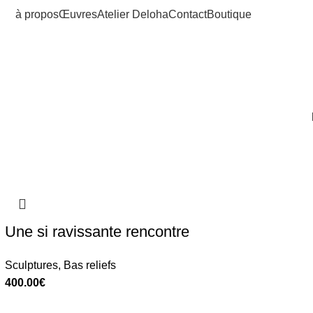
à propos
Œuvres
Atelier Deloha
Contact
Boutique
Une si ravissante rencontre
Sculptures
,
Bas reliefs
400.00
€