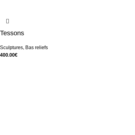
Tessons
Sculptures
,
Bas reliefs
400.00
€
Aurélie Noël © 2025 - Réalisation
DIGILOCAL.FR
|
Mentions l