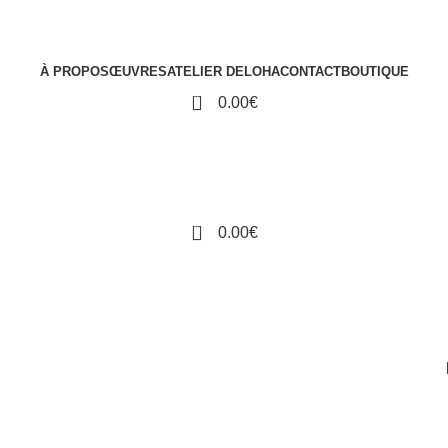
ie Noël - Artiste plasticienne | Art-thér
À PROPOS
ŒUVRES
ATELIER DELOHA
CONTACT
BOUTIQUE
0
0.00
€
0
0.00
€