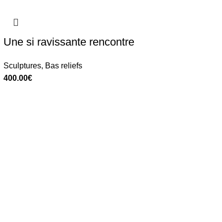
Une si ravissante rencontre
Sculptures
,
Bas reliefs
400.00
€
égales
|
Cookies
|
Vie Privée